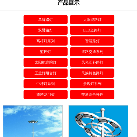
产品展示
单臂路灯
太阳能路灯
双臂路灯
LED道路灯
高杆灯系列
智慧路灯
监控灯
道路交通系列
太阳能庭院灯
风光互补路灯
玉兰灯组合灯
民族特色路灯
中杆灯系列
景观灯系列
路跨龙门架
交通综合杆件