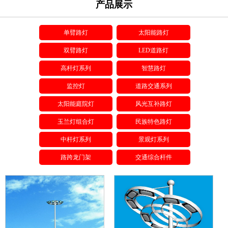
产品展示
单臂路灯
太阳能路灯
双臂路灯
LED道路灯
高杆灯系列
智慧路灯
监控灯
道路交通系列
太阳能庭院灯
风光互补路灯
玉兰灯组合灯
民族特色路灯
中杆灯系列
景观灯系列
路跨龙门架
交通综合杆件