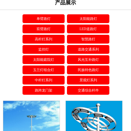
产品展示
单臂路灯
太阳能路灯
双臂路灯
LED道路灯
高杆灯系列
智慧路灯
监控灯
道路交通系列
太阳能庭院灯
风光互补路灯
玉兰灯组合灯
民族特色路灯
中杆灯系列
景观灯系列
路跨龙门架
交通综合杆件