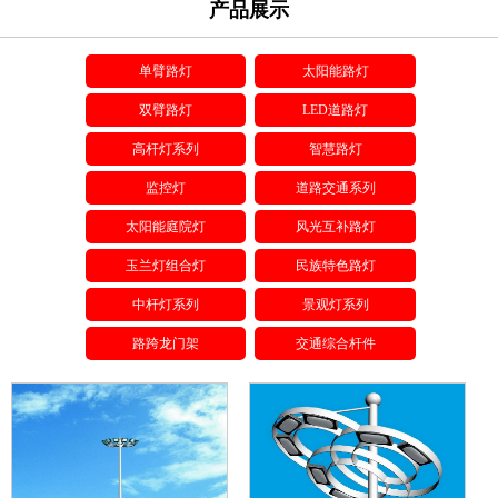
产品展示
单臂路灯
太阳能路灯
双臂路灯
LED道路灯
高杆灯系列
智慧路灯
监控灯
道路交通系列
太阳能庭院灯
风光互补路灯
玉兰灯组合灯
民族特色路灯
中杆灯系列
景观灯系列
路跨龙门架
交通综合杆件